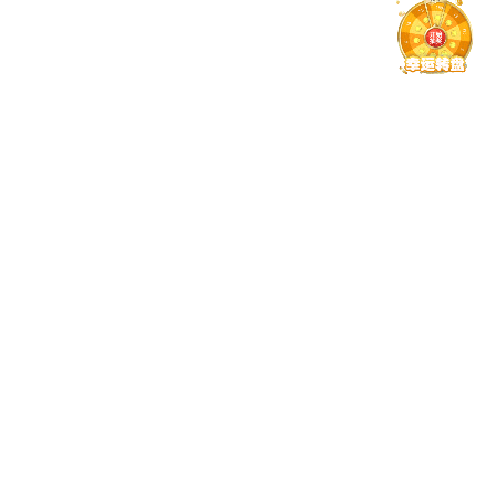
阿森纳目前正处于重建阶段，他们需要引入新鲜血液
来增强球队实力。而作为英超豪门之一，其攻击线一
直以来都是关注焦点。虽然现在有几名优秀前锋，但
随着不同赛事密集安排以及伤病问题频发，球队急需
补充新的进攻武器，以确保各项赛事中的竞争力。
近年来，阿森纳虽然培养了一批年轻才俊，但缺乏一
个稳定可靠、经验丰富且具备爆发力的新前锋。因
此，引进像伊尔马兹这样既年轻又富有潜力，同时也
已经验证过自己实力的前锋，将会是一个不错选择。
这不仅可以提升球队即战斗力，还有助于后续人才储
备的发展。
另外，在英超联赛日益激烈竞争下，各支球队都纷纷
加强阵容深度，而阿森纳若想重新回到争冠行列，就