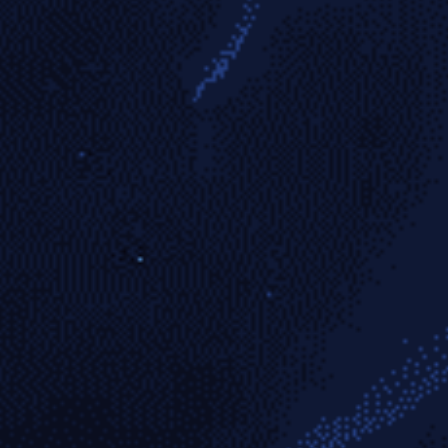
巴西队友谊赛阵容调整加布
与马尔基尼奥斯首发出战