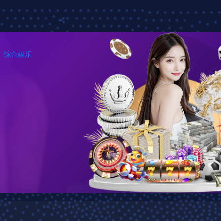
App下载
公司介绍
体育看点
星空电子
—— 比赛数据从这里开