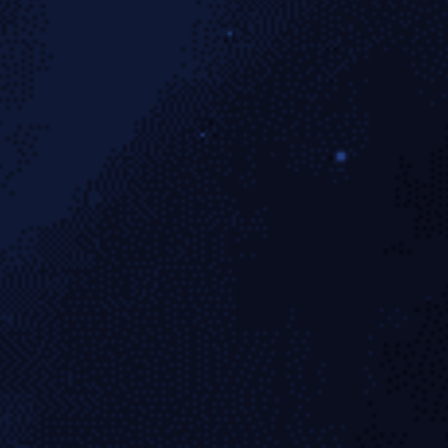
总而言之，这种大胆且合理的人事安排，是对当
的效果。而我们作为观众，也期待着巴西足球继
不
场上的统治力及其背...