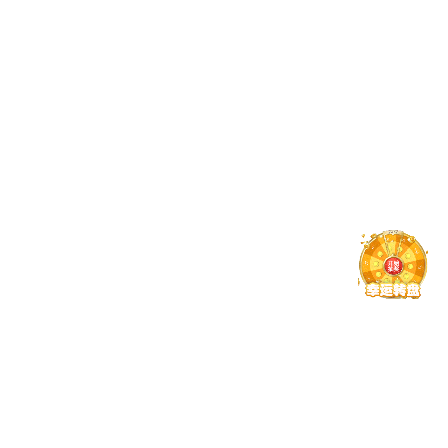
他获得成功的重要原因之一。
总而言之，前NBA球员们一致认为，SGA当选MVP不
仅是对他过去一年的认可，也是对整个联盟新生代力
量崛起的一种鼓励。这样的评价无疑给正在积极发展
的年轻球员们增添了信心。
3、文班雅马与卢卡的未来潜力
作为新秀中的佼佼者，文班雅马被广泛看作继承下一
代超级巨星的位置。他凭借自己独特的身体条件和全
面技能，在进入联盟后的表现令人瞩目。众多专家预
测，他将在未来数年内成为联赛顶尖人才之一，与其
他优秀选手展开激烈竞争。
另一方面，卢卡·东契奇同样不容小觑。他以其卓越的
篮球技巧和敏锐的场上洞察力，加之丰富的大赛经