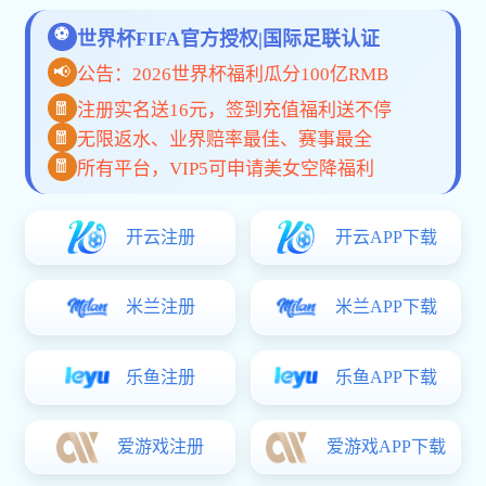
从这里开始
覆盖实时赛事、专业数据、高清视频，
星空电子
APP
与网页版为您提供便捷的体育服务。
APP下载
网页版入口
首页
/
体育看点
/ 正文
2026-06-15 01:08
19 次阅读
前NBA球员称赞SGA当选MVP实至名归文