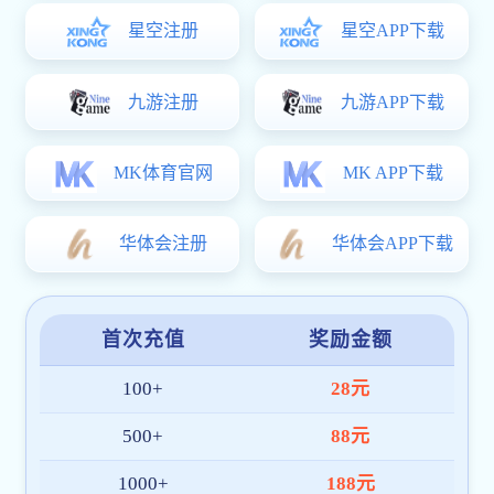
班和卢卡将主宰未来十年荣誉争夺
在2023赛季的NBA中，谢伊·吉尔杰斯-亚历山大
（SGA）以其出色的表现赢得了最有价值球员
（MVP）奖项，这一成就得到了前NBA球员们的一致
称赞。他们认为SGA的当选不仅是他个人努力的结
果，更是对他在比赛中展现出的领导力和技术能力的
肯定。同时，文班雅马与卢卡·东契奇被视为未来十年
的荣誉争夺者，他们将主宰接下来的联盟格局。本文
将从四个方面深入探讨这一话题，包括SGA的成就和
影响、前NBA球员对他的评价、文班雅马与卢卡的未
来潜力以及NBA面临的新挑战与机遇。