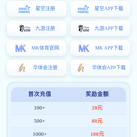
平的足球梦想
近日，埃梅加对于切尔西转会争议做出了回应，强调
了他追求更高水平足球梦想的决心。在国际足坛中，
转会问题一直是引发热议的话题。作为一名新兴球
员，埃梅加的选择不仅关乎个人职业生涯的发展，也
让我们看到了年轻球员在面对职业选择时的矛盾与追
求。他在回应中提到希望能够在更高水平的平台上展
现自己的才能，这种对足球梦的渴望也反映了当下年
轻球员普遍存在的心态。本文将从四个方面详细阐述
埃梅加对此次转会争议的看法及其背后的深意，包括
他对切尔西俱乐部的评价、对个人发展的考虑、对未