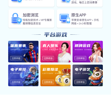
最后，他还强调了切尔西在培养年轻人才方面所做出
的努力，这让他倍感振奋。他相信，在这样的俱乐部
效力，不仅能实现个人价值，还可以为球队贡献力
量，实现共赢局面。
2、个人发展的重要考虑
其次，对于埃梅加来说，个人发展是他关注的重要问
题。他明白，要想成为一名顶尖球员，就必须不断挑
战自我，而这往往需要新的机会和平台。他指出，通
过加盟切尔西，可以接触到更多高水平比赛，提高综
合素质。
同时，他也意识到在竞争激烈的环境中，不断学习和
适应变得尤为重要。在接受采访时，他提到要充分利
用每一次训练机会，向经验丰富的队友学习，以便迅