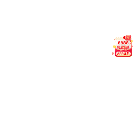
报道运动员动态，而不是单纯制造话题或者炒作事
件。因此，对于外界关于他转会决策的不实传闻，他
表示深感遗憾，并呼吁大家给予更多包容与理解。
此外，他强调自己并不想被外界舆论左右，而是要专
注于自己的职业生涯规划。在这个信息爆炸时代，各
种声音层出不穷，但如何保持内心平静并朝着既定目
标前进，是每一个运动员都需要面对的问题。只有这
样才能真正实现自我价值，并走得更加稳健。
最后，他鼓励其他年轻运动员要勇敢做出选择，无论
外界如何评论，只要坚守内心信念，就一定能找到属
于自己的道路。这番话不仅给自己打气，也成为了一
种积极向上的生活态度，引发广泛共鸣。