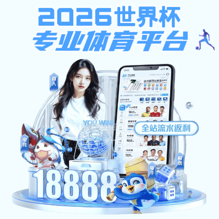
注册入口
星空电子
—— 比赛数据