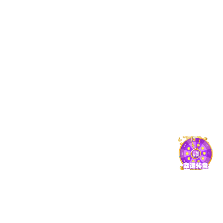
速融入球队并找到自己的定位。这种积极进取的态度
展示了他的职业精神。
此外，埃梅加还谈到了与教练沟通的重要性。他表
示，通过与教练进行深入交流，可以更好地理解战术
理念，从而发挥出最佳状态。这些都是他所期待在新
团队中获得的新体验，也是让他坚定追求转会决定的
重要原因。
3、对未来足球梦想的展望
接下来，我们需要关注的是埃梅加对于未来足球梦想
的展望。他明确表示，希望能够通过努力训练和比赛
表现，实现自己成为顶级球员的目标。尽管前路荆棘
密布，但他依旧保持着乐观态度，相信只要不懈奋
斗，就一定能够达到理想中的高度。