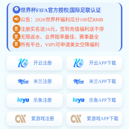
从这里开始
覆盖实时赛事、专业数据、高清视频，
星空电子
APP
与网页版为您提供便捷的体育服务。
APP下载
网页版入口
首页
/
体育看点
/ 正文
2026-07-09 04:28
31 次阅读
米尔纳40岁生涯出战964场创英超出场纪录