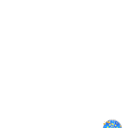
现了其对比赛的热爱与执着。这样的成就让许多年轻
球员都感到敬佩。
在整个职业生涯中，米尔纳一直保持着极为稳定的数
据，无论是在进攻端还是防守端都能有所贡献。他不
仅具备优秀的传球能力，还拥有良好的视野和判断
力，让他能在关键时刻做出最佳选择。此外，他还能
胜任多个位置，从边翼卫到中场，再到前锋，都能游
刃有余地完成任务，为教练提供更多战术灵活性。
此外，米尔纳还因其丰富的比赛经验，对年轻球员产
生积极影响。他经常利用训练时间指导新秀，通过言
传身教来帮助他们提高。这种团队精神也进一步增强
了球队内部凝聚力，使得整个团队更加团结向上。